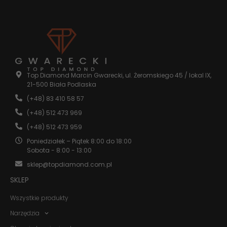
internetowej.
Statystyka
Abyśmy mogli
poprawić
funkcjonalność
Top Diamond Marcin Gwarecki, ul. Żeromskiego 45 / lokal IX,
i strukturę
21-500 Biała Podlaska
strony
internetowej,
(+48) 83 410 58 57
na podstawie
tego, jak
(+48) 512 473 969
strona jest
(+48) 512 473 959
używana.
Poniedziałek – Piątek 8:00 do 18:00
Sobota - 8:00 - 13:00
Doświadczenie
sklep@topdiamond.com.pl
Aby nasza
strona
SKLEP
internetowa
działała jak
Wszystkie produkty
najlepiej
podczas
Narzędzia
twojego