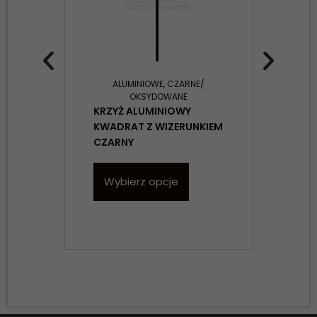
ALUMINIOWE
,
CZARNE/
OKSYDOWANE
KRZ
KRZYŻ ALUMINIOWY
MOS
KWADRAT Z WIZERUNKIEM
CZA
CZARNY
W
Wybierz opcje
Konieczne
Te pliki cookie
nie są
opcjonalne. Są
one potrzebne
do
funkcjonowania
strony