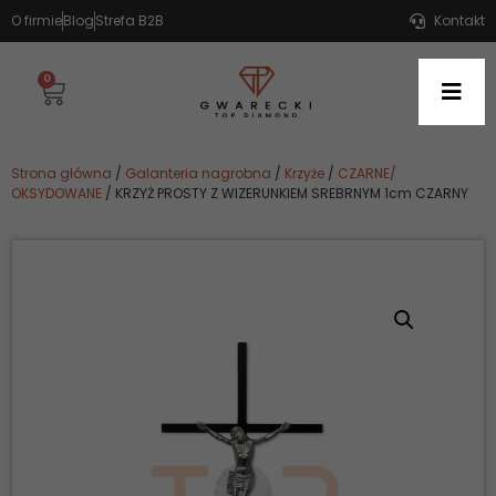
O firmie
Blog
Strefa B2B
Kontakt
0
Strona główna
/
Galanteria nagrobna
/
Krzyże
/
CZARNE/
OKSYDOWANE
/ KRZYŻ PROSTY Z WIZERUNKIEM SREBRNYM 1cm CZARNY