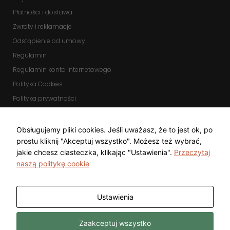
Płatności i dostawa
Zwroty i reklamacje
Odstąpienie od umowy
Regulamin
Regulamin konta internetowego
Polityka Cookies
Polityka prywatności
Zmień ustawienia cookies
KOMUNIKATORY
Obsługujemy pliki cookies. Jeśli uważasz, że to jest ok, po
prostu kliknij "Akceptuj wszystko". Możesz też wybrać,
jakie chcesz ciasteczka, klikając "Ustawienia".
Przeczytaj
naszą politykę cookie
Ustawienia
Copyright © 2025 Top Diamond Marcin
Wykonanie
Zaakceptuj wszystko