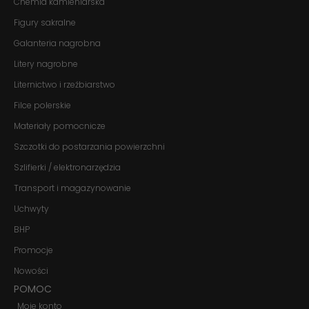
Chemia kamieniarska
przejścia na nią.
Jeśli odrzucisz
Figury sakralne
te pliki cookie,
niektóre funkcje
Galanteria nagrobna
znikną ze strony
internetowej.
Litery nagrobne
Liternictwo i rzeźbiarstwo
Filce polerskie
Marketing
Udostępniając
Materiały pomocnicze
swoje
zainteresowania i
Szczotki do postarzania powierzchni
zachowania
podczas
Szlifierki / elektronarzędzia
odwiedzania naszej
Transport i magazynowanie
strony, zwiększasz
szansę na
Uchwyty
zobaczenie
spersonalizowanych
BHP
treści i ofert.
Promocje
Nowości
POMOC
Moje konto