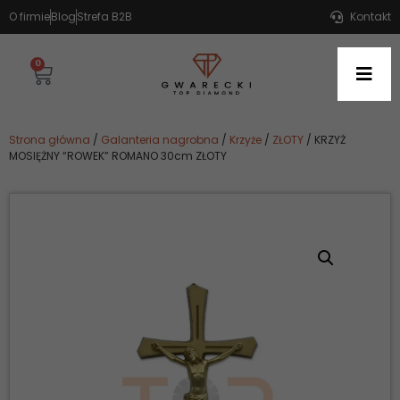
O firmie
Blog
Strefa B2B
Kontakt
0
Strona główna
/
Galanteria nagrobna
/
Krzyże
/
ZŁOTY
/ KRZYŻ
MOSIĘŻNY “ROWEK” ROMANO 30cm ZŁOTY