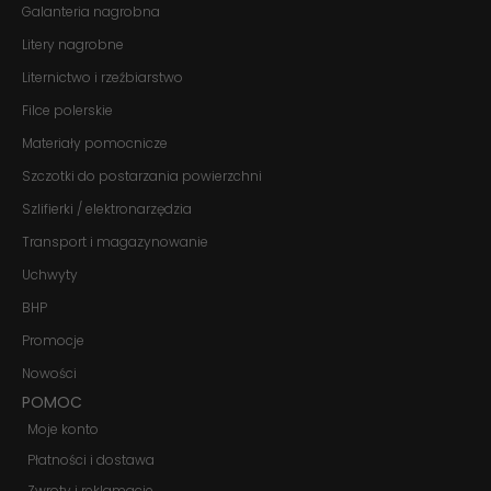
Galanteria nagrobna
te pliki cookie,
niektóre funkcje
Litery nagrobne
znikną ze strony
internetowej.
Liternictwo i rzeźbiarstwo
Filce polerskie
Marketing
Materiały pomocnicze
Udostępniając
Szczotki do postarzania powierzchni
swoje
zainteresowania i
Szlifierki / elektronarzędzia
zachowania
podczas
Transport i magazynowanie
odwiedzania naszej
Uchwyty
strony, zwiększasz
szansę na
BHP
zobaczenie
spersonalizowanych
Promocje
treści i ofert.
Nowości
POMOC
Moje konto
Płatności i dostawa
Zwroty i reklamacje