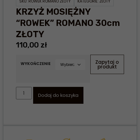
SKU:
ROWEK ROMANO ZŁOTY
KATEGORIE:
ZŁOTY
KRZYŻ MOSIĘŻNY
“ROWEK” ROMANO 30cm
ZŁOTY
110,00
zł
Zapytaj o
WYKOŃCZENIE
produkt
Dodaj do koszyka