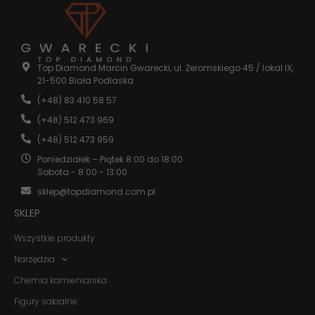
Statystyka
Abyśmy mogli
poprawić
Top Diamond Marcin Gwarecki, ul. Żeromskiego 45 / lokal IX,
funkcjonalność
21-500 Biała Podlaska
i strukturę
strony
(+48) 83 410 58 57
internetowej,
(+48) 512 473 969
na podstawie
tego, jak
(+48) 512 473 959
strona jest
Poniedziałek – Piątek 8:00 do 18:00
używana.
Sobota - 8:00 - 13:00
sklep@topdiamond.com.pl
Doświadczenie
SKLEP
Aby nasza
strona
Wszystkie produkty
internetowa
działała jak
Narzędzia
najlepiej
podczas
Chemia kamieniarska
twojego
Figury sakralne
przejścia na nią.
Jeśli odrzucisz