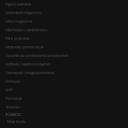
Jeśli odrzucisz
Figury sakralne
te pliki cookie,
Galanteria nagrobna
niektóre funkcje
znikną ze strony
Litery nagrobne
internetowej.
Liternictwo i rzeźbiarstwo
Filce polerskie
Marketing
Materiały pomocnicze
Udostępniając
swoje
Szczotki do postarzania powierzchni
zainteresowania i
zachowania
Szlifierki / elektronarzędzia
podczas
odwiedzania naszej
Transport i magazynowanie
strony, zwiększasz
szansę na
Uchwyty
zobaczenie
BHP
spersonalizowanych
treści i ofert.
Promocje
Nowości
POMOC
Moje konto