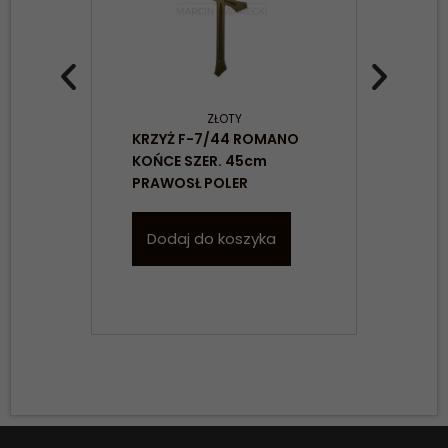
ZŁOTY
KRZYŻ F-7/44 ROMANO
KRZ
KOŃCE SZER. 45cm
55
PRAWOSŁ POLER
Dodaj do koszyka
D
Konieczne
Te pliki cookie
nie są
opcjonalne. Są
one potrzebne
do
funkcjonowania
strony