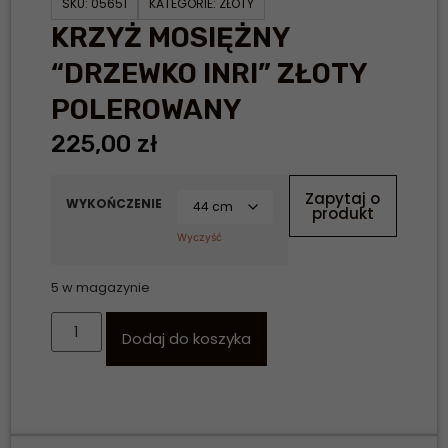
SKU:
05651
KATEGORIE:
ZŁOTY
KRZYŻ MOSIĘŻNY
“DRZEWKO INRI” ZŁOTY
POLEROWANY
225,00
zł
Zapytaj o
WYKOŃCZENIE
produkt
Wyczyść
5 w magazynie
Dodaj do koszyka