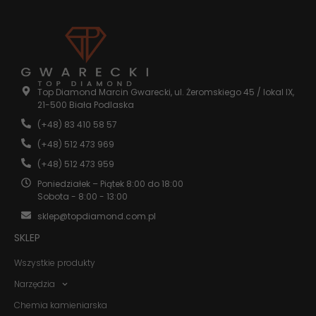
internetowej.
Statystyka
Abyśmy mogli
poprawić
funkcjonalność
Top Diamond Marcin Gwarecki, ul. Żeromskiego 45 / lokal IX,
i strukturę
21-500 Biała Podlaska
strony
internetowej,
(+48) 83 410 58 57
na podstawie
(+48) 512 473 969
tego, jak
strona jest
(+48) 512 473 959
używana.
Poniedziałek – Piątek 8:00 do 18:00
Sobota - 8:00 - 13:00
sklep@topdiamond.com.pl
Doświadczenie
Aby nasza
SKLEP
strona
internetowa
Wszystkie produkty
działała jak
najlepiej
Narzędzia
podczas
twojego
Chemia kamieniarska
przejścia na nią.