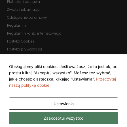
Płatności i dostawa
Zwroty i reklamacje
Odstąpienie od umowy
Regulamin
Regulamin konta internetowego
Polityka Cookies
Polityka prywatności
Zmień ustawienia cookies
KOMUNIKATORY
Obsługujemy pliki cookies. Jeśli uważasz, że to jest ok, po
prostu kliknij "Akceptuj wszystko". Możesz też wybrać,
jakie chcesz ciasteczka, klikając "Ustawienia".
Przeczytaj
naszą politykę cookie
Ustawienia
Copyright © 2025 Top Diamond Marcin
Wykonanie
Zaakceptuj wszystko
Gwarecki
Freeline