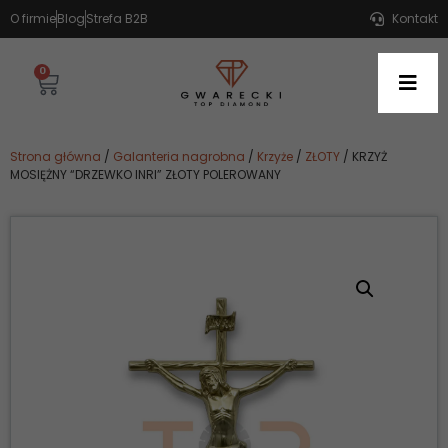
O firmie
Blog
Strefa B2B
Kontakt
0
Strona główna
/
Galanteria nagrobna
/
Krzyże
/
ZŁOTY
/ KRZYŻ
MOSIĘŻNY “DRZEWKO INRI” ZŁOTY POLEROWANY