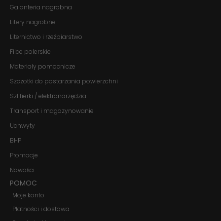
Galanteria nagrobna
te pliki cookie,
niektóre funkcje
Litery nagrobne
znikną ze strony
internetowej.
Liternictwo i rzeźbiarstwo
Filce polerskie
Marketing
Materiały pomocnicze
Udostępniając
Szczotki do postarzania powierzchni
swoje
zainteresowania i
Szlifierki / elektronarzędzia
zachowania
podczas
Transport i magazynowanie
odwiedzania naszej
strony, zwiększasz
Uchwyty
szansę na
BHP
zobaczenie
spersonalizowanych
Promocje
treści i ofert.
Nowości
POMOC
Moje konto
Płatności i dostawa