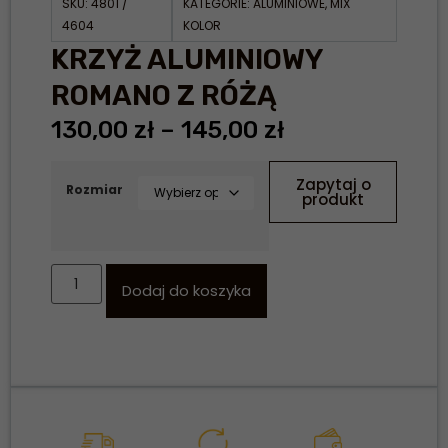
SKU:
4801 /
KATEGORIE:
ALUMINIOWE
,
MIX
4604
KOLOR
KRZYŻ ALUMINIOWY
ROMANO Z RÓŻĄ
130,00
zł
–
145,00
zł
Zapytaj o
Rozmiar
produkt
Dodaj do koszyka