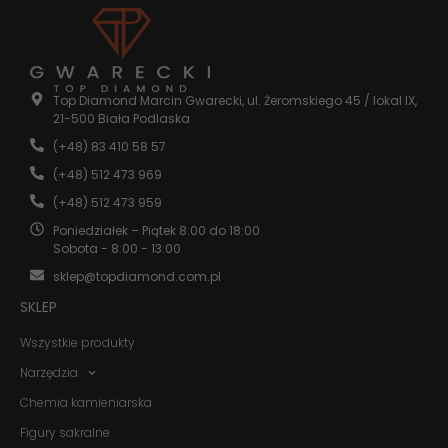
Statystyka
Abyśmy mogli
poprawić
Top Diamond Marcin Gwarecki, ul. Żeromskiego 45 / lokal IX,
funkcjonalność
21-500 Biała Podlaska
i strukturę
strony
(+48) 83 410 58 57
internetowej,
(+48) 512 473 969
na podstawie
tego, jak
(+48) 512 473 959
strona jest
używana.
Poniedziałek – Piątek 8:00 do 18:00
Sobota - 8:00 - 13:00
sklep@topdiamond.com.pl
Doświadczenie
SKLEP
Aby nasza
strona
Wszystkie produkty
internetowa
działała jak
Narzędzia
najlepiej
podczas
Chemia kamieniarska
twojego
przejścia na nią.
Figury sakralne
Jeśli odrzucisz