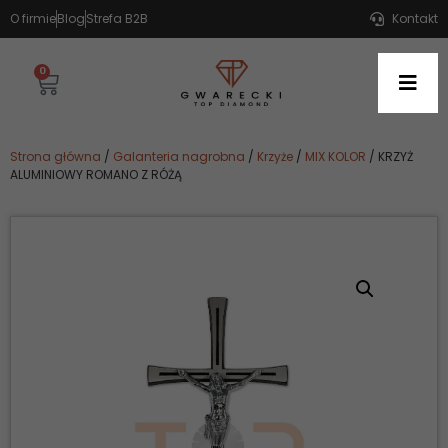
O firmie
Blog
Strefa B2B
Kontakt
0
Strona główna
/
Galanteria nagrobna
/
Krzyże
/
MIX KOLOR
/ KRZYŻ
ALUMINIOWY ROMANO Z RÓŻĄ