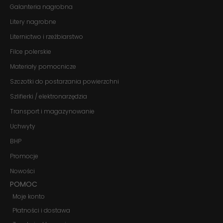
używana.
Galanteria nagrobna
Litery nagrobne
Doświadczenie
Liternictwo i rzeźbiarstwo
Aby nasza
Filce polerskie
strona
internetowa
Materiały pomocnicze
działała jak
najlepiej
Szczotki do postarzania powierzchni
podczas
twojego
Szlifierki / elektronarzędzia
przejścia na nią.
Jeśli odrzucisz
Transport i magazynowanie
te pliki cookie,
Uchwyty
niektóre funkcje
znikną ze strony
BHP
internetowej.
Promocje
Nowości
Marketing
POMOC
Udostępniając
swoje
Moje konto
zainteresowania i
Płatności i dostawa
zachowania
podczas