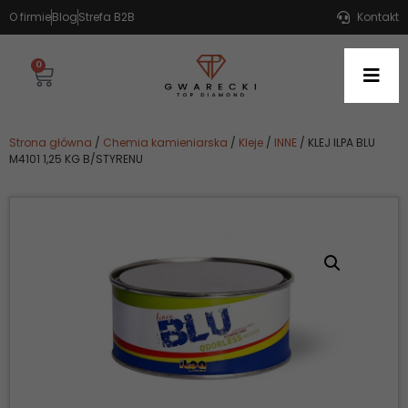
O firmie
Blog
Strefa B2B
Kontakt
0
Strona główna
/
Chemia kamieniarska
/
Kleje
/
INNE
/ KLEJ ILPA BLU
M4101 1,25 KG B/STYRENU