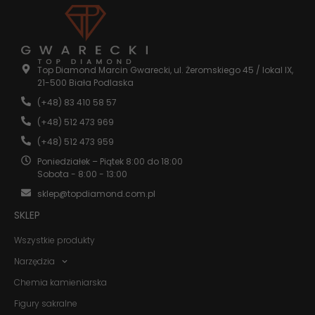
Konieczne
Te pliki cookie
Top Diamond Marcin Gwarecki, ul. Żeromskiego 45 / lokal IX,
nie są
21-500 Biała Podlaska
opcjonalne. Są
(+48) 83 410 58 57
one potrzebne
do
(+48) 512 473 969
funkcjonowania
strony
(+48) 512 473 959
internetowej.
Poniedziałek – Piątek 8:00 do 18:00
Sobota - 8:00 - 13:00
sklep@topdiamond.com.pl
Statystyka
Abyśmy mogli
SKLEP
poprawić
funkcjonalność
Wszystkie produkty
i strukturę
strony
Narzędzia
internetowej,
na podstawie
Chemia kamieniarska
tego, jak
Figury sakralne
strona jest