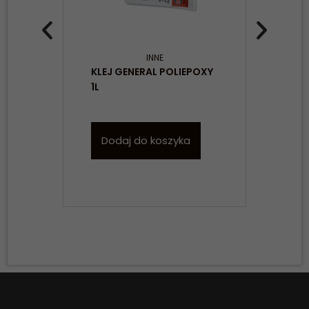
INNE
KLEJ GENERAL POLIEPOXY
AKE
1L
SPE
TRA
PŁY
Dodaj do koszyka
W