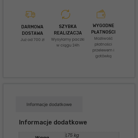
WYGODNE
SZYBKA
DARMOWA
PŁATNOŚCI
REALIZACJA
DOSTAWA
Możliwość
Wysyłamy paczki
Już od 700 zł
płatności
w ciągu 24h
przelewem i
gotówką
Informacje dodatkowe
Informacje dodatkowe
1,75 kg
Waga