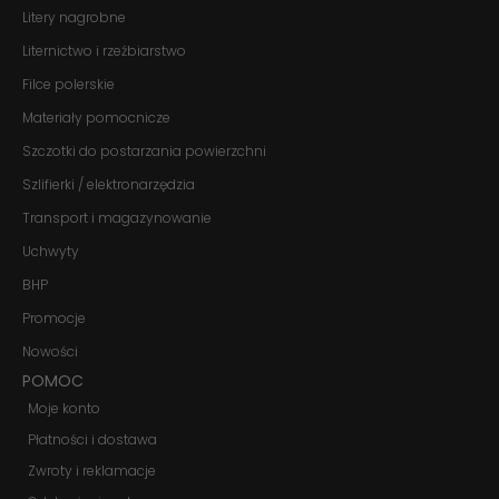
te pliki cookie,
Litery nagrobne
niektóre funkcje
znikną ze strony
Liternictwo i rzeźbiarstwo
internetowej.
Filce polerskie
Materiały pomocnicze
Marketing
Szczotki do postarzania powierzchni
Udostępniając
swoje
Szlifierki / elektronarzędzia
zainteresowania i
zachowania
Transport i magazynowanie
podczas
odwiedzania naszej
Uchwyty
strony, zwiększasz
szansę na
BHP
zobaczenie
Promocje
spersonalizowanych
treści i ofert.
Nowości
POMOC
Moje konto
Płatności i dostawa
Zwroty i reklamacje