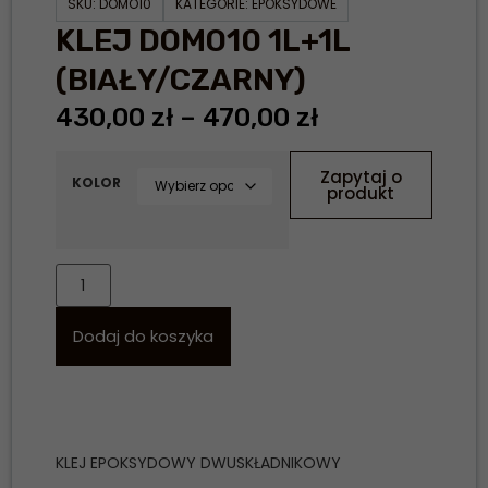
SKU:
DOMO10
KATEGORIE:
EPOKSYDOWE
KLEJ DOMO10 1L+1L
(BIAŁY/CZARNY)
430,00
zł
–
470,00
zł
Zapytaj o
KOLOR
produkt
Dodaj do koszyka
KLEJ EPOKSYDOWY DWUSKŁADNIKOWY