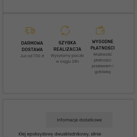
WYGODNE
SZYBKA
DARMOWA
PŁATNOŚCI
REALIZACJA
DOSTAWA
Możliwość
Wysyłamy paczki
Już od 700 zł
płatności
w ciągu 24h
przelewem i
gotówką
Opis
Informacje dodatkowe
Klej epoksydowy dwuskładnikowy, silnie