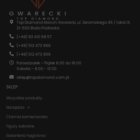
Statystyka
Abyśmy mogli
Top Diamond Marcin Gwarecki, ul. Żeromskiego 45 / lokal IX,
poprawić
21-500 Biała Podlaska
funkcjonalność
i strukturę
(+48) 83 410 58 57
strony
(+48) 512 473 969
internetowej,
na podstawie
(+48) 512 473 959
tego, jak
strona jest
Poniedziałek – Piątek 8:00 do 18:00
używana.
Sobota - 8:00 - 13:00
sklep@topdiamond.com.pl
SKLEP
Doświadczenie
Aby nasza
Wszystkie produkty
strona
internetowa
Narzędzia
działała jak
najlepiej
Chemia kamieniarska
podczas
twojego
Figury sakralne
przejścia na nią.
Jeśli odrzucisz
Galanteria nagrobna