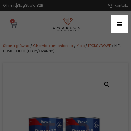
O firmie
Blog
Strefa B2B
Kontakt
0
Strona główna
/
Chemia kamieniarska
/
Kleje
/
EPOKSYDOWE
/ KLEJ
DOMO10 1L+1L (BIAŁY/CZARNY)