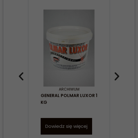
ARCHIWUM
GENERAL POLMAR LUXOR 1
PIŁ
KG
23
Dowiedz się więcej
D