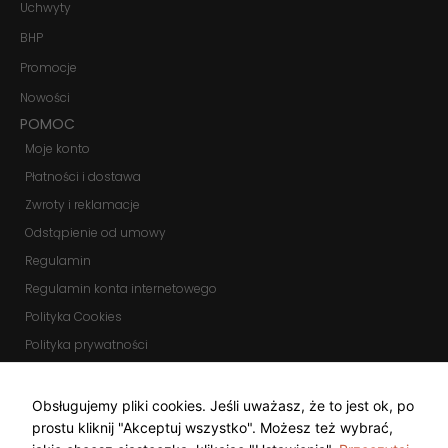
Uchwyty
Marketing
Udostępniając
BHP
swoje
zainteresowania i
Promocje
zachowania
podczas
Nowości
odwiedzania naszej
POMOC
strony, zwiększasz
szansę na
Moje konto
zobaczenie
Płatności i dostawa
spersonalizowanych
treści i ofert.
Zwroty i reklamacje
Odstąpienie od umowy
Regulamin
Regulamin konta internetowego
Polityka Cookies
Polityka prywatności
Zmień ustawienia cookies
KOMUNIKATORY
Obsługujemy pliki cookies. Jeśli uważasz, że to jest ok, po
prostu kliknij "Akceptuj wszystko". Możesz też wybrać,