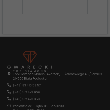
Konieczne
Te pliki cookie
nie są
opcjonalne. Są
one potrzebne
do
funkcjonowania
strony
Top Diamond Marcin Gwarecki, ul. Żeromskiego 45 / lokal IX,
internetowej.
21-500 Biała Podlaska
(+48) 83 410 58 57
(+48) 512 473 969
Statystyka
Abyśmy mogli
(+48) 512 473 959
poprawić
Poniedziałek – Piątek 8:00 do 18:00
funkcjonalność