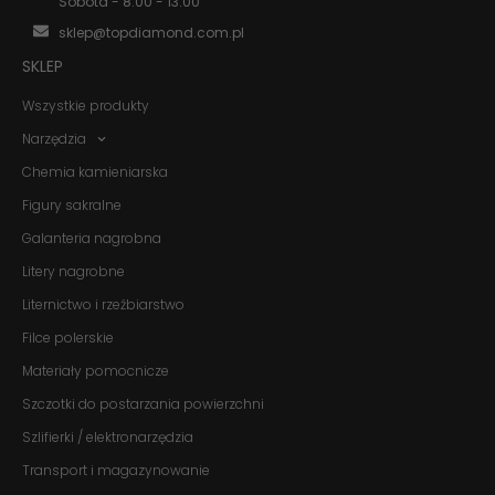
Sobota - 8:00 - 13:00
i strukturę
strony
sklep@topdiamond.com.pl
internetowej,
na podstawie
SKLEP
tego, jak
strona jest
Wszystkie produkty
używana.
Narzędzia
Chemia kamieniarska
Doświadczenie
Figury sakralne
Aby nasza
strona
Galanteria nagrobna
internetowa
działała jak
Litery nagrobne
najlepiej
podczas
Liternictwo i rzeźbiarstwo
twojego
Filce polerskie
przejścia na nią.
Jeśli odrzucisz
Materiały pomocnicze
te pliki cookie,
niektóre funkcje
Szczotki do postarzania powierzchni
znikną ze strony
internetowej.
Szlifierki / elektronarzędzia
Transport i magazynowanie