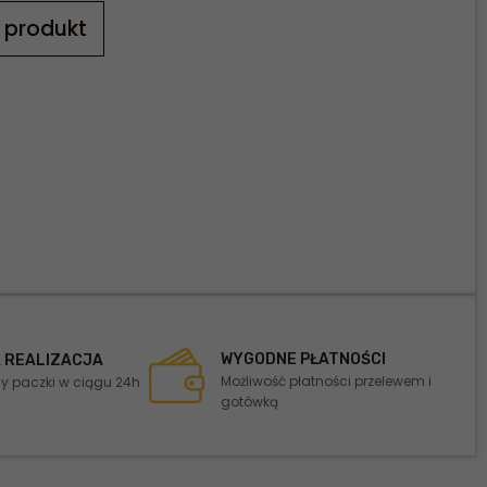
 produkt
WYGODNE PŁATNOŚCI
 REALIZACJA
Możliwość płatności przelewem i
 paczki w ciągu 24h
gotówką