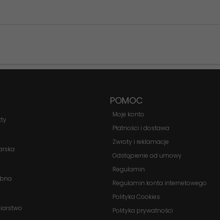
Konieczne
Te pliki cookie
nie są
opcjonalne. Są
POMOC
one potrzebne
Moje konto
do
kty
funkcjonowania
Płatności i dostawa
strony
Zwroty i reklamacje
internetowej.
arska
Odstąpienie od umowy
Regulamin
obna
Statystyka
Regulamin konta internetowego
Abyśmy mogli
Polityka Cookies
poprawić
biarstwo
Polityka prywatności
funkcjonalność