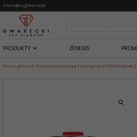
O firmie
Blog
Strefa B2B
PRODUKTY
ZENESIS
PROM
Strona główna
/
Chemia kamieniarska
/
Impregnaty
/
HYDROFOBOWE
/