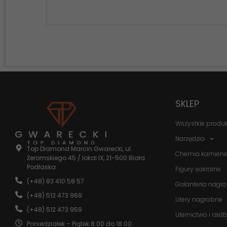
SKLEP
Wszystkie produ
Narzędzia
Top Diamond Marcin Gwarecki, ul.
Chemia kamieni
Żeromskiego 45 / lokal IX, 21-500 Biała
Podlaska
Figury sakralne
(+48) 83 410 58 57
Galanteria nagr
(+48) 512 473 969
Litery nagrobne
(+48) 512 473 959
Liternictwo i rzeź
Poniedziałek – Piątek 8:00 do 18:00