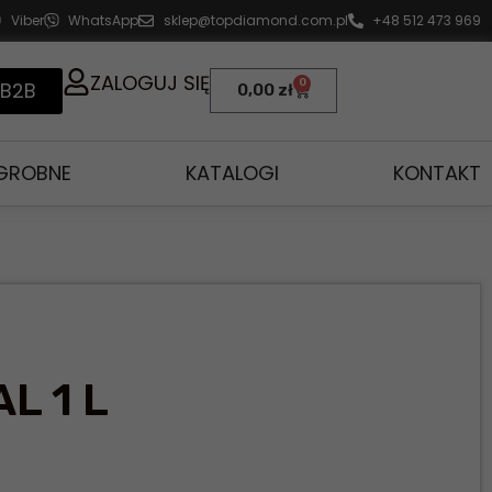
Viber
WhatsApp
sklep@topdiamond.com.pl
+48 512 473 969
ZALOGUJ SIĘ
0
 B2B
0,00
zł
AGROBNE
KATALOGI
KONTAKT
L 1 L