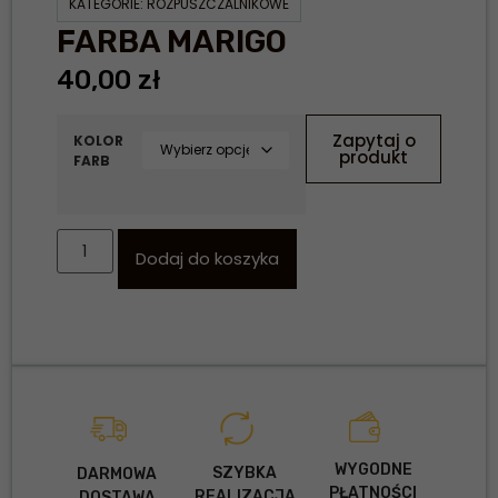
KATEGORIE:
ROZPUSZCZALNIKOWE
FARBA MARIGO
40,00
zł
Zapytaj o
KOLOR
produkt
FARB
Dodaj do koszyka
WYGODNE
SZYBKA
DARMOWA
PŁATNOŚCI
REALIZACJA
DOSTAWA