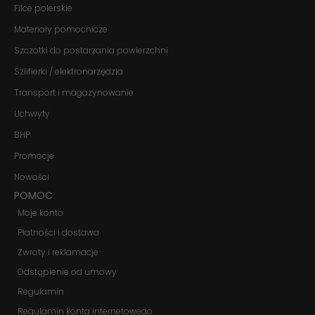
znikną ze strony
Filce polerskie
internetowej.
Materiały pomocnicze
Szczotki do postarzania powierzchni
Marketing
Szlifierki / elektronarzędzia
Udostępniając
swoje
Transport i magazynowanie
zainteresowania i
zachowania
Uchwyty
podczas
odwiedzania naszej
BHP
strony, zwiększasz
Promocje
szansę na
zobaczenie
Nowości
spersonalizowanych
treści i ofert.
POMOC
Moje konto
Płatności i dostawa
Zwroty i reklamacje
Odstąpienie od umowy
Regulamin
Regulamin konta internetowego