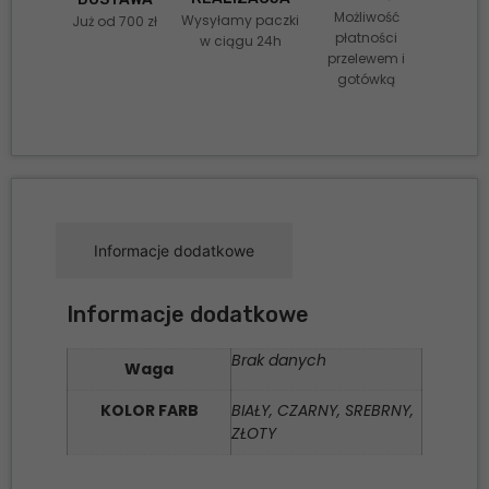
Możliwość
Wysyłamy paczki
Już od 700 zł
płatności
w ciągu 24h
przelewem i
gotówką
Informacje dodatkowe
Informacje dodatkowe
Brak danych
Waga
KOLOR FARB
BIAŁY, CZARNY, SREBRNY,
ZŁOTY