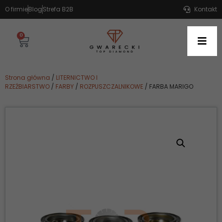
O firmie
Blog
Strefa B2B
Kontakt
0
Strona główna
/
LITERNICTWO I
RZEŹBIARSTWO
/
FARBY
/
ROZPUSZCZALNIKOWE
/ FARBA MARIGO