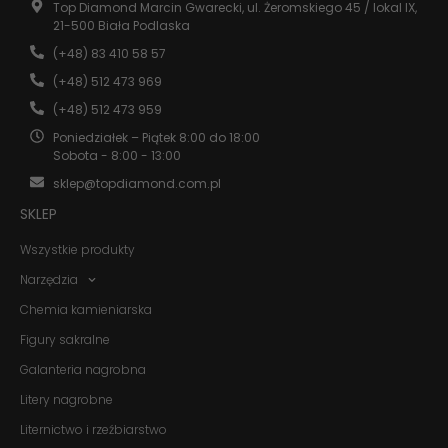
Top Diamond Marcin Gwarecki, ul. Żeromskiego 45 / lokal IX,
Statystyka
21-500 Biała Podlaska
Abyśmy mogli
poprawić
(+48) 83 410 58 57
funkcjonalność
i strukturę
(+48) 512 473 969
strony
(+48) 512 473 959
internetowej,
na podstawie
Poniedziałek – Piątek 8:00 do 18:00
tego, jak
Sobota - 8:00 - 13:00
strona jest
używana.
sklep@topdiamond.com.pl
SKLEP
Doświadczenie
Wszystkie produkty
Aby nasza
Narzędzia
strona
internetowa
Chemia kamieniarska
działała jak
najlepiej
Figury sakralne
podczas
twojego
Galanteria nagrobna
przejścia na nią.
Litery nagrobne
Jeśli odrzucisz
te pliki cookie,
Liternictwo i rzeźbiarstwo
niektóre funkcje