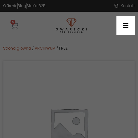
O firmie
Blog
Strefa B2B
Kontakt
0
Strona główna
/
ARCHIWUM
/ FREZ