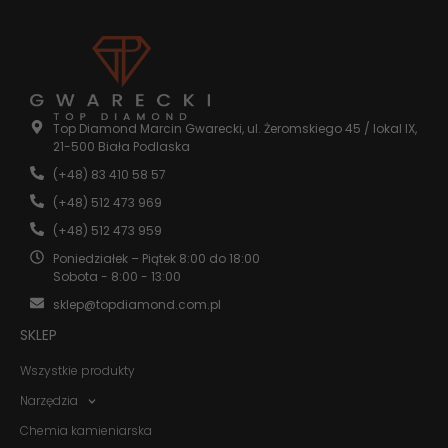
Konieczne
Te pliki cookie
nie są
Top Diamond Marcin Gwarecki, ul. Żeromskiego 45 / lokal IX,
opcjonalne. Są
21-500 Biała Podlaska
one potrzebne
(+48) 83 410 58 57
do
funkcjonowania
(+48) 512 473 969
strony
internetowej.
(+48) 512 473 959
Poniedziałek – Piątek 8:00 do 18:00
Sobota - 8:00 - 13:00
Statystyka
sklep@topdiamond.com.pl
Abyśmy mogli
poprawić
SKLEP
funkcjonalność
i strukturę
Wszystkie produkty
strony
internetowej,
Narzędzia
na podstawie
Chemia kamieniarska
tego, jak