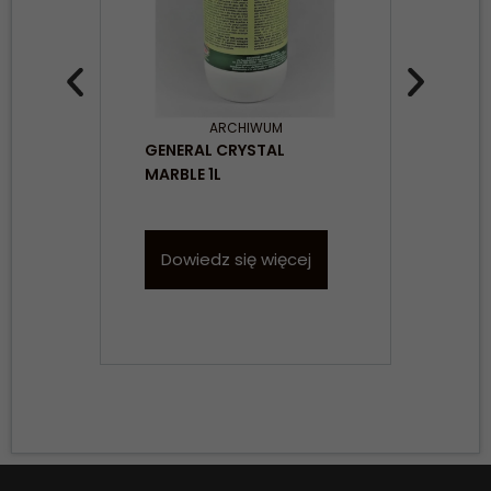
ARCHIWUM
GENERAL CRYSTAL
PRZ
MARBLE 1L
Dowiedz się więcej
D