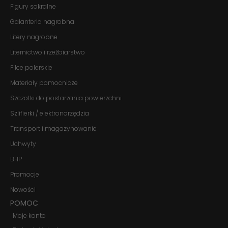
strona jest
Figury sakralne
używana.
Galanteria nagrobna
Litery nagrobne
Doświadczenie
Aby nasza
Liternictwo i rzeźbiarstwo
strona
Filce polerskie
internetowa
działała jak
Materiały pomocnicze
najlepiej
podczas
Szczotki do postarzania powierzchni
twojego
przejścia na nią.
Szlifierki / elektronarzędzia
Jeśli odrzucisz
Transport i magazynowanie
te pliki cookie,
niektóre funkcje
Uchwyty
znikną ze strony
internetowej.
BHP
Promocje
Marketing
Nowości
Udostępniając
POMOC
swoje
zainteresowania i
Moje konto
zachowania