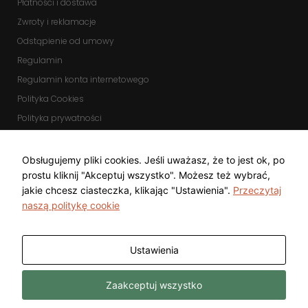
Płatności i dostawa
podczas
odwiedzania naszej
Zwroty i reklamacje
strony, zwiększasz
szansę na
Odstąpienie od umowy
zobaczenie
Regulamin
spersonalizowanych
treści i ofert.
Regulamin konta internetowego
Polityka Cookies
Polityka prywatności
Zmień ustawienia cookies
KOMUNIKATORY
Obsługujemy pliki cookies. Jeśli uważasz, że to jest ok, po
prostu kliknij "Akceptuj wszystko". Możesz też wybrać,
jakie chcesz ciasteczka, klikając "Ustawienia".
Przeczytaj
naszą politykę cookie
Ustawienia
Copyright © 2025 Top Diamond Marcin
Wykonanie
Zaakceptuj wszystko
Gwarecki
Freeline