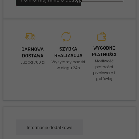
WYGODNE
SZYBKA
DARMOWA
PŁATNOŚCI
REALIZACJA
DOSTAWA
Możliwość
Wysyłamy paczki
Już od 700 zł
płatności
w ciągu 24h
przelewem i
gotówką
Informacje dodatkowe